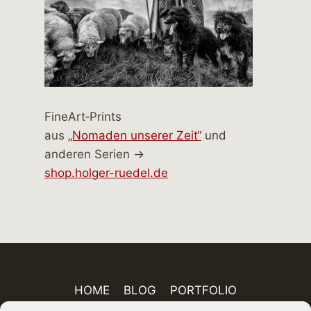
FineArt‑Prints
aus
„Nomaden unserer Zeit“
und
anderen Serien →
shop.holger-ruedel.de
HOME
BLOG
PORTFOLIO