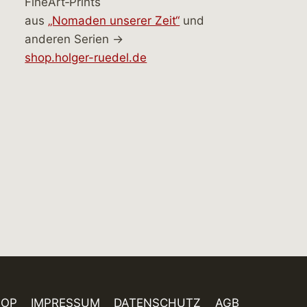
FineArt‑Prints
aus
„Nomaden unserer Zeit“
und
anderen Serien →
shop.holger-ruedel.de
HOP
IMPRESSUM
DATENSCHUTZ
AGB