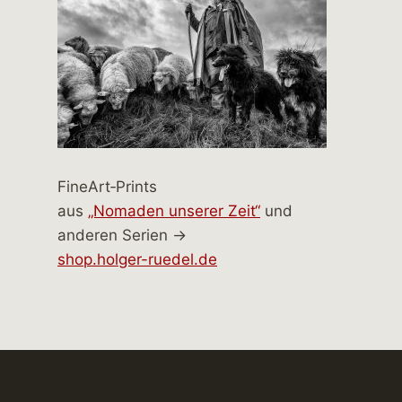
FineArt‑Prints
aus
„Nomaden unserer Zeit“
und
anderen Serien →
shop.holger-ruedel.de