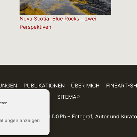
Nova Scotia. Blue Rocks – zwei
Perspektiven
UNGEN
PUBLIKATIONEN
ÜBER MICH
FINEART-S
SITEMAP
eren.
© 2026 Holger Rüdel DGPh – Fotograf, Autor und Kurato
tellungen anzeigen