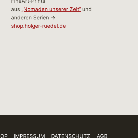
FineArt‑Prints
aus
„Nomaden unserer Zeit“
und
anderen Serien →
shop.holger-ruedel.de
HOP
IMPRESSUM
DATENSCHUTZ
AGB