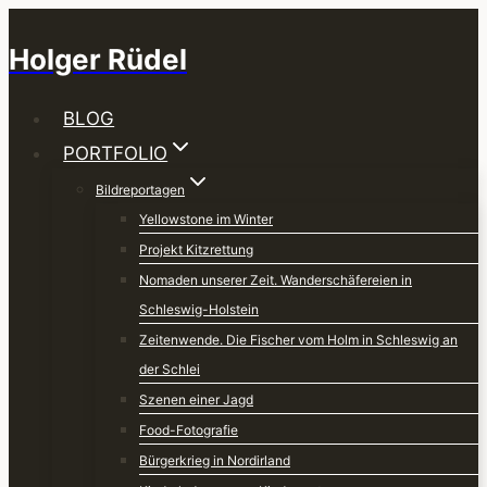
Zum
Inhalt
Holger Rüdel
springen
BLOG
PORTFOLIO
Bildreportagen
Yellowstone im Winter
Projekt Kitzrettung
Nomaden unserer Zeit. Wanderschäfereien in
Schleswig-Holstein
Zeitenwende. Die Fischer vom Holm in Schleswig an
der Schlei
Szenen einer Jagd
Food-Fotografie
Bürgerkrieg in Nordirland