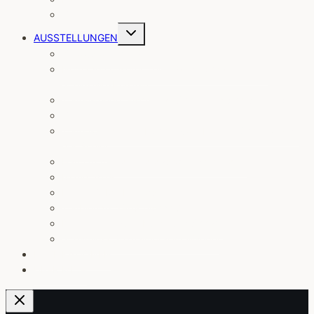
Tiere
Untermenü
AUSSTELLUNGEN
umschalten
Yellowstone im Winter
Nomaden unserer Zeit. Wanderschäfereien in
Schleswig-Holstein
Zeitenwende. Fischer an Schlei und Schweriner See
Tierisch
Zeitenwende. Die Fischer vom Holm in Schleswig an
der Schlei
Hannah Arendt und das 20. Jahrhundert
Island 2019
Letter To My Friends
Zeitblende. 1968 bis 2018
Die innere Haut – Kunst und Scham
Schamlos? Sexualmoral im Wandel
PUBLIKATIONEN
ÜBER MICH