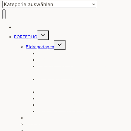
BLOG
Untermenü
PORTFOLIO
umschalten
Untermenü
Bildreportagen
umschalten
Yellowstone im Winter
Projekt Kitzrettung
Nomaden unserer Zeit. Wanderschäfereien in
Schleswig-Holstein
Zeitenwende. Die Fischer vom Holm in
Schleswig an der Schlei
Szenen einer Jagd
Food-Fotografie
Bürgerkrieg in Nordirland
Kinderladen versus Kindergarten
Infrarot
History
Landschaften