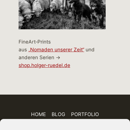
FineArt‑Prints
aus
„Nomaden unserer Zeit“
und
anderen Serien →
shop.holger-ruedel.de
HOME
BLOG
PORTFOLIO
AUSSTELLUNGEN
PUBLIKATIONEN