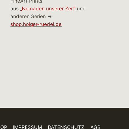
FineArt‑Prints
aus
„Nomaden unserer Zeit“
und
anderen Serien →
shop.holger-ruedel.de
HOP
IMPRESSUM
DATENSCHUTZ
AGB