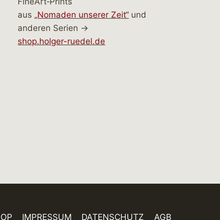
FineArt‑Prints
aus
„Nomaden unserer Zeit“
und
anderen Serien →
shop.holger-ruedel.de
HOP
IMPRESSUM
DATENSCHUTZ
AGB