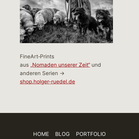
FineArt‑Prints
aus
„Nomaden unserer Zeit“
und
anderen Serien →
shop.holger-ruedel.de
HOME
BLOG
PORTFOLIO