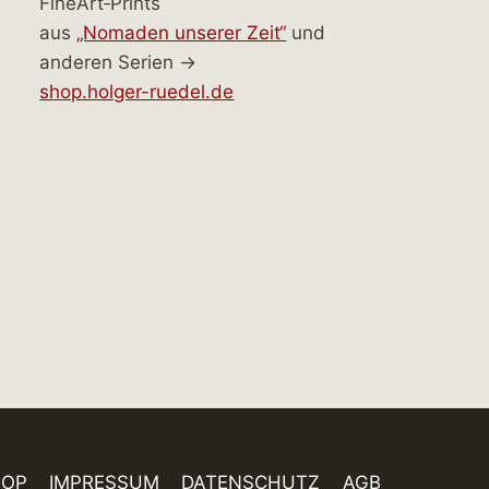
FineArt‑Prints
aus
„Nomaden unserer Zeit“
und
anderen Serien →
shop.holger-ruedel.de
HOP
IMPRESSUM
DATENSCHUTZ
AGB