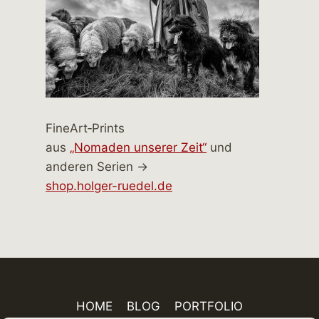
FineArt‑Prints
aus
„Nomaden unserer Zeit“
und
anderen Serien →
shop.holger-ruedel.de
HOME
BLOG
PORTFOLIO