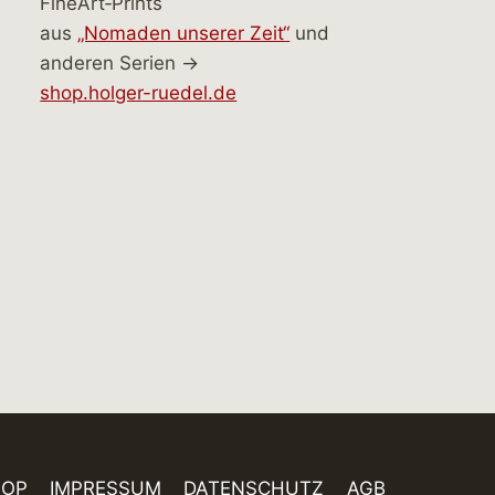
FineArt‑Prints
aus
„Nomaden unserer Zeit“
und
anderen Serien →
shop.holger-ruedel.de
HOP
IMPRESSUM
DATENSCHUTZ
AGB