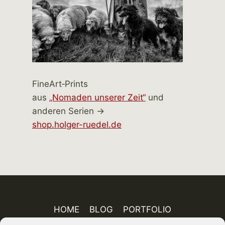
FineArt‑Prints
aus
„Nomaden unserer Zeit“
und
anderen Serien →
shop.holger-ruedel.de
HOME
BLOG
PORTFOLIO