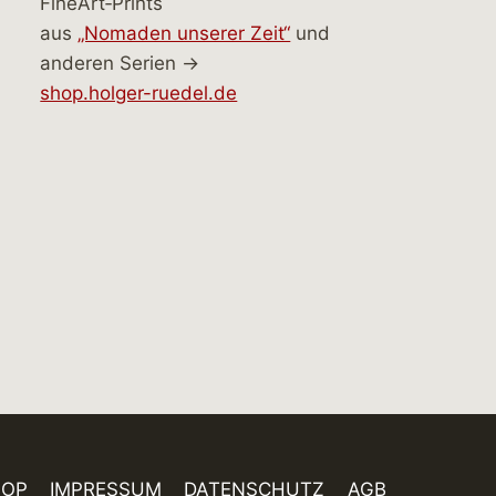
FineArt‑Prints
aus
„Nomaden unserer Zeit“
und
anderen Serien →
shop.holger-ruedel.de
HOP
IMPRESSUM
DATENSCHUTZ
AGB