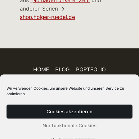
aus
„Nomaden unserer Zeit“
und
anderen Serien →
shop.holger-ruedel.de
HOME
BLOG
PORTFOLIO
AUSSTELLUNGEN
PUBLIKATIONEN
Wir verwenden Cookies, um unsere Website und unseren Service zu
ÜBER MICH
FINEART-SHOP
IMPRESSUM
optimieren.
DATENSCHUTZ
AGB
SITEMAP
Cookies akzeptieren
© 2026 Holger Rüdel DGPh – Fotograf, Autor
Nur funktionale Cookies
und Kurator