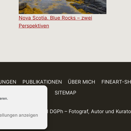
Nova Scotia. Blue Rocks – zwei
Perspektiven
UNGEN
PUBLIKATIONEN
ÜBER MICH
FINEART-S
SITEMAP
eren.
© 2026 Holger Rüdel DGPh – Fotograf, Autor und Kurato
tellungen anzeigen