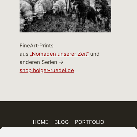
FineArt‑Prints
aus
„Nomaden unserer Zeit“
und
anderen Serien →
shop.holger-ruedel.de
HOME
BLOG
PORTFOLIO
AUSSTELLUNGEN
PUBLIKATIONEN