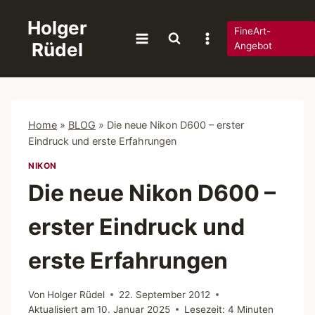
Zum
Holger
Inhalt
FineArt-
Rüdel
springen
Angebot
Home
»
BLOG
»
Die neue Nikon D600 – erster
Eindruck und erste Erfahrungen
NIKON
Die neue Nikon D600 –
erster Eindruck und
erste Erfahrungen
Von
Holger Rüdel
22. September 2012
Aktualisiert am
10. Januar 2025
Lesezeit:
4
Minuten