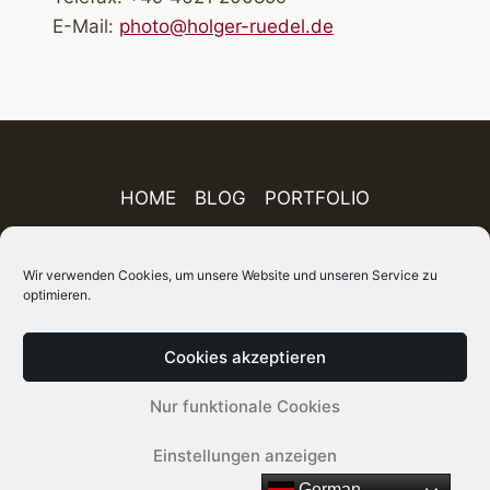
E-Mail:
photo@holger-ruedel.de
HOME
BLOG
PORTFOLIO
AUSSTELLUNGEN
PUBLIKATIONEN
Wir verwenden Cookies, um unsere Website und unseren Service zu
optimieren.
ÜBER MICH
IMPRESSUM
DATENSCHUTZ
AGB
FINEART-SHOP
SITEMAP
Cookies akzeptieren
© 2026 Holger Rüdel DGPh – Fotograf, Autor und
Nur funktionale Cookies
Kurator
Einstellungen anzeigen
German