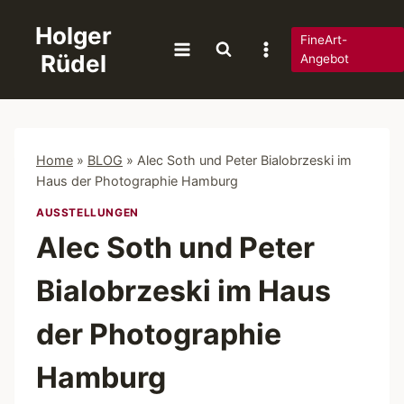
Zum
Holger
Inhalt
FineArt-
Rüdel
springen
Angebot
Home
»
BLOG
»
Alec Soth und Peter Bialobrzeski im
Haus der Photographie Hamburg
AUSSTELLUNGEN
Alec Soth und Peter
Bialobrzeski im Haus
der Photographie
Hamburg