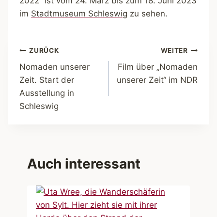
2022“ ist vom 24. März bis zum 18. Juni 2023
im
Stadtmuseum Schleswig
zu sehen.
Beitragsnavigation
ZURÜCK
WEITER
Nomaden unserer
Film über „Nomaden
Zeit. Start der
unserer Zeit“ im NDR
Ausstellung in
Schleswig
Auch interessant