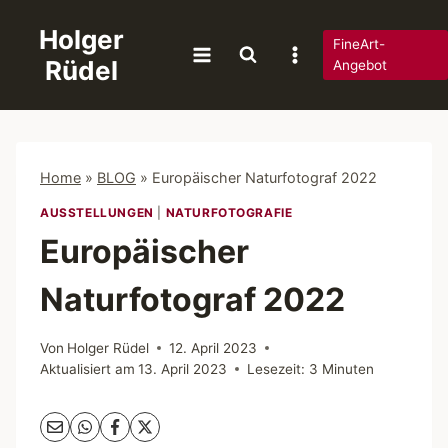
Zum
Holger
Inhalt
FineArt-
Rüdel
springen
Angebot
Home
»
BLOG
»
Europäischer Naturfotograf 2022
AUSSTELLUNGEN
|
NATURFOTOGRAFIE
Europäischer
Naturfotograf 2022
Von
Holger Rüdel
12. April 2023
Aktualisiert am
13. April 2023
Lesezeit:
3
Minuten