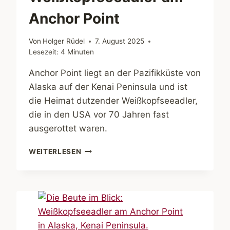
Anchor Point
Von
Holger Rüdel
7. August 2025
Lesezeit:
4
Minuten
Anchor Point liegt an der Pazifikküste von
Alaska auf der Kenai Peninsula und ist
die Heimat dutzender Weißkopfseeadler,
die in den USA vor 70 Jahren fast
ausgerottet waren.
ABENTEUER
WEITERLESEN
ALASKA.
WEISSKOPFSEEADLER A
M A
NCHOR P
OINT