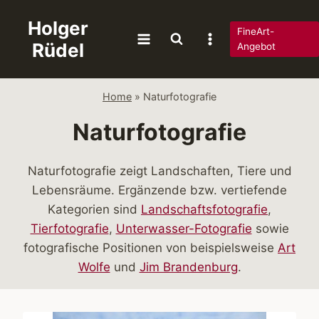
Zum
Holger
Inhalt
FineArt-
Rüdel
springen
Angebot
Home
»
Naturfotografie
Naturfotografie
Naturfotografie zeigt Landschaften, Tiere und
Lebensräume. Ergänzende bzw. vertiefende
Kategorien sind
Landschaftsfotografie
,
Tierfotografie
,
Unterwasser-Fotografie
sowie
fotografische Positionen von beispielsweise
Art
Wolfe
und
Jim Brandenburg
.