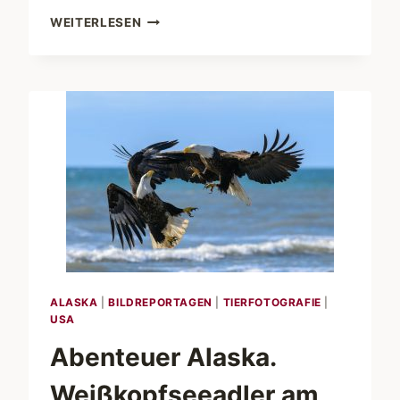
ABENTEUER
WEITERLESEN
ALASKA.
IM
LAND
DER
BÄREN
ALASKA
|
BILDREPORTAGEN
|
TIERFOTOGRAFIE
|
USA
Abenteuer Alaska.
Weißkopfseeadler am