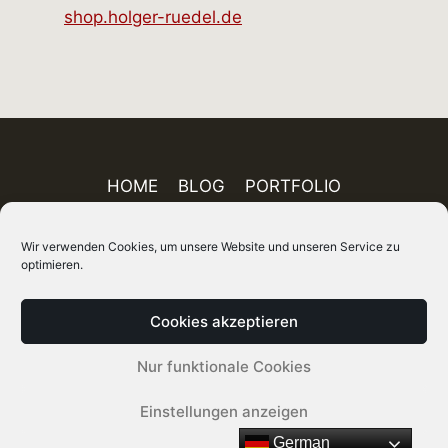
shop.holger-ruedel.de
HOME
BLOG
PORTFOLIO
AUSSTELLUNGEN
PUBLIKATIONEN
Wir verwenden Cookies, um unsere Website und unseren Service zu
ÜBER MICH
FINEART-SHOP
IMPRESSUM
optimieren.
DATENSCHUTZ
AGB
SITEMAP
Cookies akzeptieren
© 2026 Holger Rüdel DGPh – Fotograf, Autor
Nur funktionale Cookies
und Kurator
Einstellungen anzeigen
German