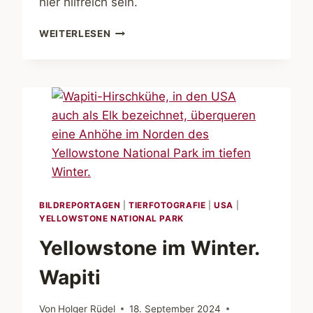
hier hilfreich sein.
SCHWARZWEISS O
WEITERLESEN
DER F
ARBE?
BILDREPORTAGEN
|
TIERFOTOGRAFIE
|
USA
|
YELLOWSTONE NATIONAL PARK
Yellowstone im Winter.
Wapiti
Von
Holger Rüdel
18. September 2024