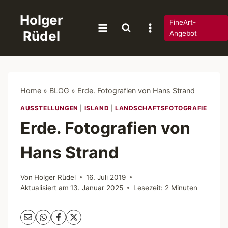
Zum
Holger
Inhalt
FineArt-
Rüdel
springen
Angebot
Home
»
BLOG
»
Erde. Fotografien von Hans Strand
AUSSTELLUNGEN
|
ISLAND
|
LANDSCHAFTSFOTOGRAFIE
Erde. Fotografien von
Hans Strand
Von
Holger Rüdel
16. Juli 2019
Aktualisiert am
13. Januar 2025
Lesezeit:
2
Minuten