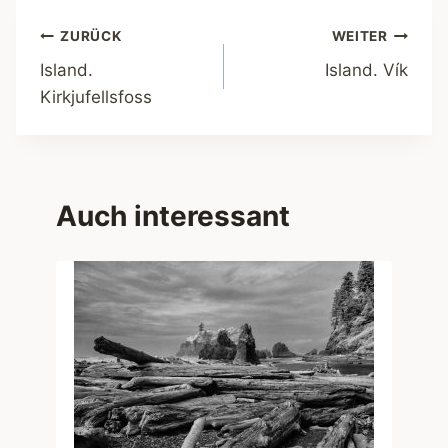
Beitragsnavigation
ZURÜCK
WEITER
Island.
Island. Vík
Kirkjufellsfoss
Auch interessant