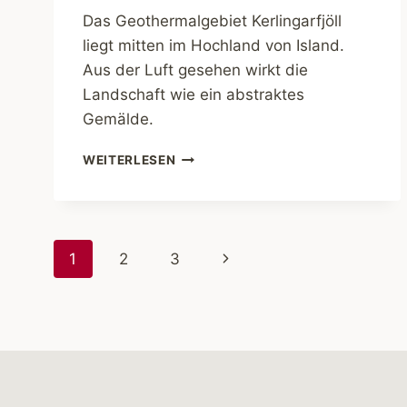
Das Geothermalgebiet Kerlingarfjöll
liegt mitten im Hochland von Island.
Aus der Luft gesehen wirkt die
Landschaft wie ein abstraktes
Gemälde.
ISLAND
WEITERLESEN
VON
OBEN.
KERLINGARFJÖLL
Seitennavigation
Nächste
1
2
3
Seite