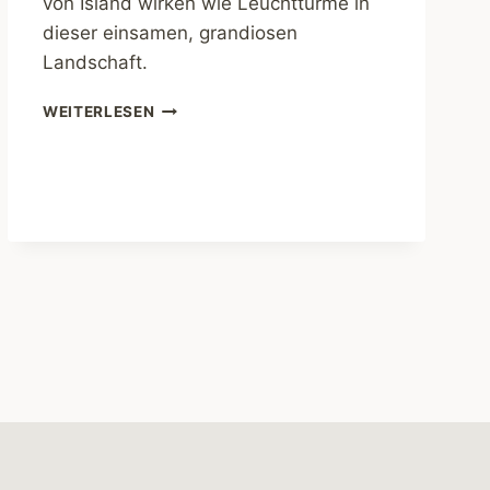
von Island wirken wie Leuchttürme in
dieser einsamen, grandiosen
Landschaft.
ISLAND.
WEITERLESEN
WESTFJORDE.
GOTTESHÄUSER
AM
ENDE
DER
WELT