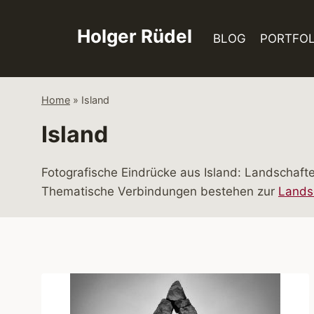
Zum
Inhalt
Holger Rüdel
BLOG
PORTFOL
springen
Home
»
Island
Island
Fotografische Eindrücke aus Island: Landschaf
Thematische Verbindungen bestehen zur
Landsc