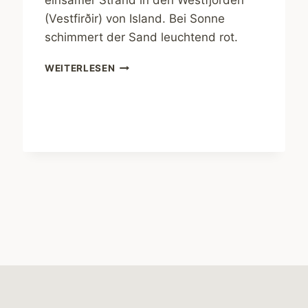
einsamer Strand in den Westfjorden
(Vestfirðir) von Island. Bei Sonne
schimmert der Sand leuchtend rot.
ISLAND.
WEITERLESEN
RAUÐISANDUR