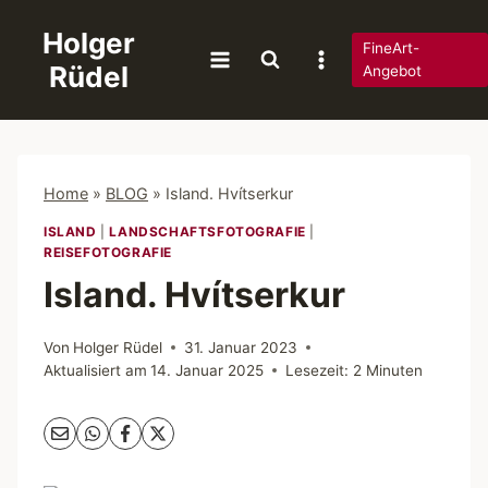
Zum
Holger
Inhalt
FineArt-
Rüdel
springen
Angebot
Home
»
BLOG
»
Island. Hvítserkur
ISLAND
|
LANDSCHAFTSFOTOGRAFIE
|
REISEFOTOGRAFIE
Island. Hvítserkur
Von
Holger Rüdel
31. Januar 2023
Aktualisiert am
14. Januar 2025
Lesezeit:
2
Minuten