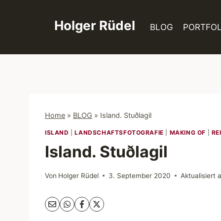
Zum
Inhalt
Holger Rüdel
BLOG
PORTFOL
springen
Home
»
BLOG
»
Island. Stuðlagil
ISLAND
|
LANDSCHAFTSFOTOGRAFIE
|
MAKING OF
|
RE
Island. Stuðlagil
Von
Holger Rüdel
3. September 2020
Aktualisiert