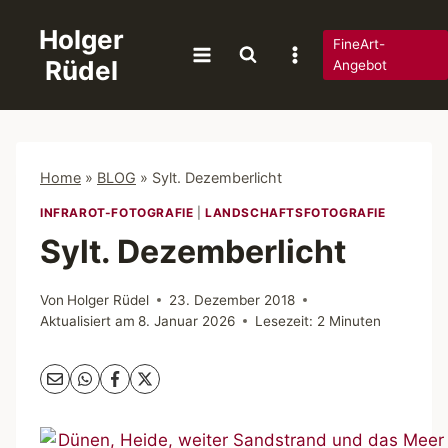
Zum
Holger
Inhalt
FineArt-
Rüdel
springen
Angebot
Home
»
BLOG
»
Sylt. Dezemberlicht
INFRAROT-FOTOGRAFIE
|
LANDSCHAFTSFOTOGRAFIE
Sylt. Dezemberlicht
Von
Holger Rüdel
23. Dezember 2018
Aktualisiert am
8. Januar 2026
Lesezeit:
2
Minuten