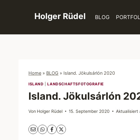
Zum
Inhalt
Holger Rüdel
BLOG
PORTFOL
springen
Home
»
BLOG
»
Island. Jökulsárlón 2020
ISLAND
|
LANDSCHAFTSFOTOGRAFIE
Island. Jökulsárlón 20
Von
Holger Rüdel
15. September 2020
Aktualisiert