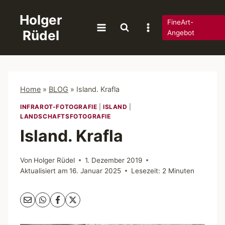
Zum
Holger
Inhalt
FineArt-
Rüdel
springen
Angebot
Home
»
BLOG
»
Island. Krafla
INFRAROT-FOTOGRAFIE
|
ISLAND
|
LANDSCHAFTSFOTOGRAFIE
Island. Krafla
Von
Holger Rüdel
1. Dezember 2019
Aktualisiert am
16. Januar 2025
Lesezeit:
2
Minuten