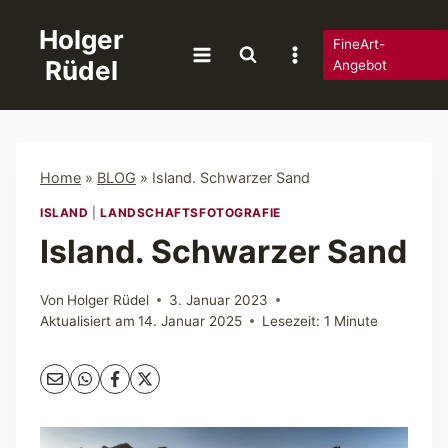
Zum
Holger
Inhalt
FineArt-
Rüdel
springen
Angebot
Home
»
BLOG
»
Island. Schwarzer Sand
ISLAND
|
LANDSCHAFTSFOTOGRAFIE
Island. Schwarzer Sand
Von
Holger Rüdel
3. Januar 2023
Aktualisiert am
14. Januar 2025
Lesezeit:
1
Minute