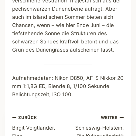
verschneite Vestrahorn majestätisch aus der
pechschwarzen Dünenebene aufragt. Aber
auch im isländischen Sommer bieten sich
Chancen, wenn – wie hier Ende Juni – die
tiefstehende Sonne die Strukturen des
schwarzen Sandes kraftvoll betont und das
Grün des Dünengrases aufscheinen lässt.
Aufnahmedaten: Nikon D850, AF-S Nikkor 20
mm 1:1,8G ED, Blende 8, 1/100 Sekunde
Belichtungszeit, ISO 100.
Beitragsnavigation
ZURÜCK
WEITER
Birgit Voigtländer.
Schleswig-Holstein.