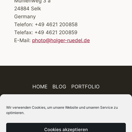
Mühlenweg 3 a
24884 Selk
Germany
Telefon: +49 4621 200858
Telefax: +49 4621 200859
E-Mail:
photo@holger-ruedel.de
HOME
BLOG
PORTFOLIO
AUSSTELLUNGEN
PUBLIKATIONEN
Wir verwenden Cookies, um unsere Website und unseren Service zu
optimieren.
ÜBER MICH
IMPRESSUM
DATENSCHUTZ
AGB
FINEART-SHOP
SITEMAP
Cookies akzeptieren