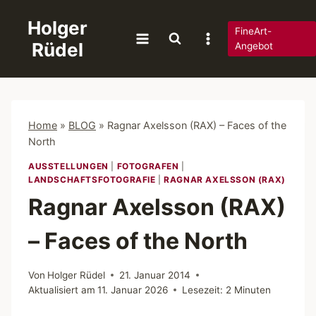
Zum
Holger
Inhalt
FineArt-
Rüdel
springen
Angebot
Home
»
BLOG
»
Ragnar Axelsson (RAX) – Faces of the
North
AUSSTELLUNGEN
|
FOTOGRAFEN
|
LANDSCHAFTSFOTOGRAFIE
|
RAGNAR AXELSSON (RAX)
Ragnar Axelsson (RAX)
– Faces of the North
Von
Holger Rüdel
21. Januar 2014
Aktualisiert am
11. Januar 2026
Lesezeit:
2
Minuten