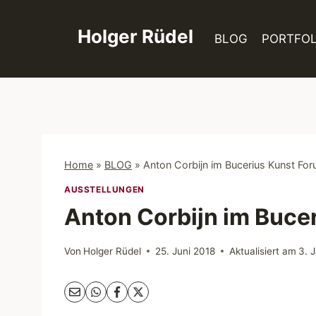
Zum
Inhalt
Holger Rüdel
BLOG
PORTFOL
springen
Home
»
BLOG
»
Anton Corbijn im Bucerius Kunst F
AUSSTELLUNGEN
Anton Corbijn im Buce
Von
Holger Rüdel
25. Juni 2018
Aktualisiert am
3. 