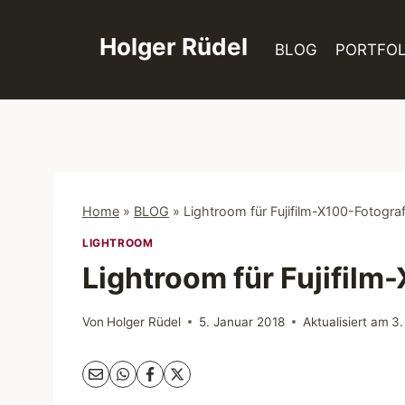
Zum
Inhalt
Holger Rüdel
BLOG
PORTFOL
springen
Home
»
BLOG
»
Lightroom für Fujifilm-X100-Fotogra
LIGHTROOM
Lightroom für Fujifil
Von
Holger Rüdel
5. Januar 2018
Aktualisiert am
3.