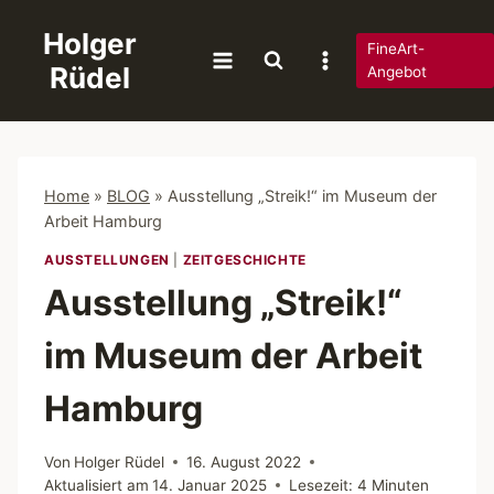
Zum
Holger
Inhalt
FineArt-
Rüdel
springen
Angebot
Home
»
BLOG
»
Ausstellung „Streik!“ im Museum der
Arbeit Hamburg
AUSSTELLUNGEN
|
ZEITGESCHICHTE
Ausstellung „Streik!“
im Museum der Arbeit
Hamburg
Von
Holger Rüdel
16. August 2022
Aktualisiert am
14. Januar 2025
Lesezeit:
4
Minuten