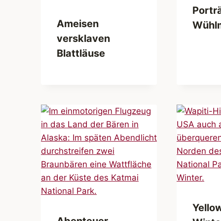
Porträ
Ameisen
Wühl
versklaven
Blattläuse
Yello
Abenteuer