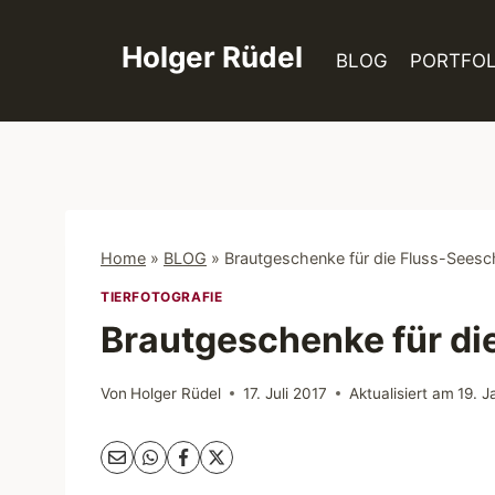
Zum
Inhalt
Holger Rüdel
BLOG
PORTFOL
springen
Home
»
BLOG
»
Brautgeschenke für die Fluss-Sees
TIERFOTOGRAFIE
Brautgeschenke für di
Von
Holger Rüdel
17. Juli 2017
Aktualisiert am
19. 