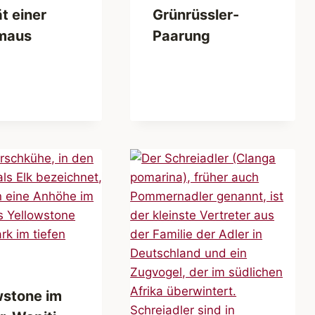
t einer
Grünrüssler-
maus
Paarung
wstone im