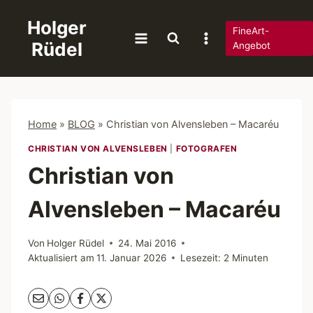
Zum
Holger
Inhalt
FineArt-
Rüdel
springen
Angebot
Home
»
BLOG
»
Christian von Alvensleben – Macaréu
CHRISTIAN VON ALVENSLEBEN
|
FOTOGRAFEN
Christian von
Alvensleben – Macaréu
Von
Holger Rüdel
24. Mai 2016
Aktualisiert am
11. Januar 2026
Lesezeit:
2
Minuten