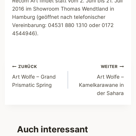
Recom Art findet statt vom 2. Juni bis 21. Juli
2016 im Showroom Thomas Wendtland in
Hamburg (geöffnet nach telefonischer
Vereinbarung: 04531 880 1310 oder 0172
4544946).
Beitragsnavigation
ZURÜCK
WEITER
Art Wolfe – Grand
Art Wolfe –
Prismatic Spring
Kamelkarawane in
der Sahara
Auch interessant