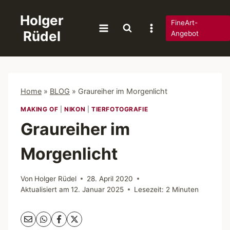
Zum
Holger
Inhalt
FineArt-
Rüdel
springen
Angebot
Home
»
BLOG
»
Graureiher im Morgenlicht
MAKING OF
|
NIKON
|
TIERFOTOGRAFIE
Graureiher im
Morgenlicht
Von
Holger Rüdel
28. April 2020
Aktualisiert am
12. Januar 2025
Lesezeit:
2
Minuten