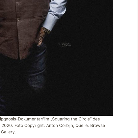
ipgnosis-Dokumentarfilm „Squaring the Circle“ des
 2020. Foto Copyright: Anton Corbijn, Quelle: Browse
Gallery.