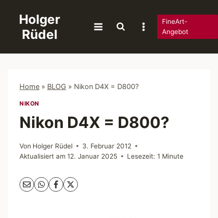
Zum
Holger
Inhalt
FineArt-
Rüdel
springen
Angebot
Home
»
BLOG
»
Nikon D4X = D800?
NIKON
Nikon D4X = D800?
Von
Holger Rüdel
3. Februar 2012
Aktualisiert am
12. Januar 2025
Lesezeit:
1
Minute