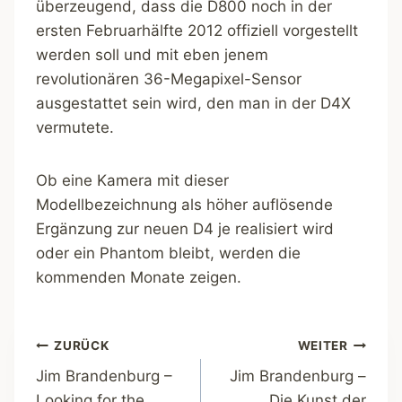
überzeugend, dass die D800 noch in der
ersten Februarhälfte 2012 offiziell vorgestellt
werden soll und mit eben jenem
revolutionären 36-Megapixel-Sensor
ausgestattet sein wird, den man in der D4X
vermutete.
Ob eine Kamera mit dieser
Modellbezeichnung als höher auflösende
Ergänzung zur neuen D4 je realisiert wird
oder ein Phantom bleibt, werden die
kommenden Monate zeigen.
Beitragsnavigation
ZURÜCK
WEITER
Jim Brandenburg –
Jim Brandenburg –
Looking for the
Die Kunst der