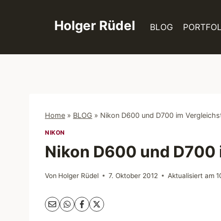
Zum
Inhalt
Holger Rüdel
BLOG
PORTFOL
springen
Home
»
BLOG
»
Nikon D600 und D700 im Vergleichs
NIKON
Nikon D600 und D700 i
Von
Holger Rüdel
7. Oktober 2012
Aktualisiert am
1