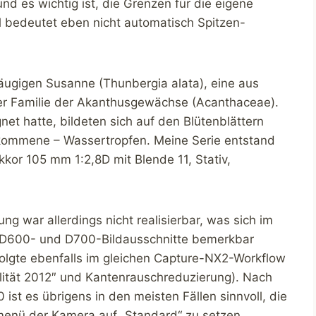
d es wichtig ist, die Grenzen für die eigene
hl bedeutet eben nicht automatisch Spitzen-
äugigen Susanne (Thunbergia alata), eine aus
er Familie der Akanthusgewächse (Acanthaceae).
t hatte, bildeten sich auf den Blütenblättern
lkommene – Wassertropfen. Meine Serie entstand
kor 105 mm 1:2,8D mit Blende 11, Stativ,
g war allerdings nicht realisierbar, was sich im
er D600- und D700-Bildausschnitte bemerkbar
olgte ebenfalls im gleichen Capture-NX2-Workflow
alität 2012″ und Kantenrauschreduzierung). Nach
ist es übrigens in den meisten Fällen sinnvoll, die
menü der Kamera auf „Standard“ zu setzen.