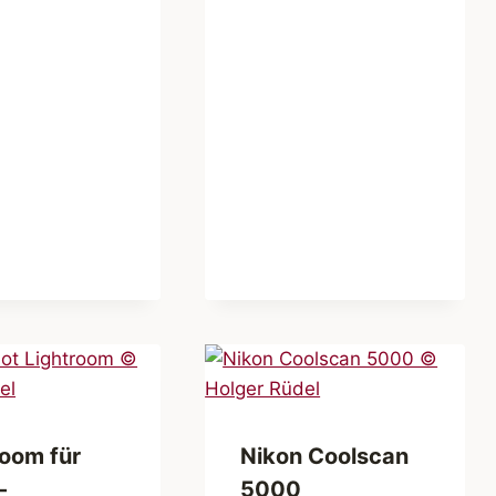
room für
Nikon Coolscan
-
5000