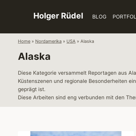
Zum
Inhalt
Holger Rüdel
BLOG
PORTFOL
springen
Home
»
Nordamerika
»
USA
»
Alaska
Alaska
Diese Kategorie versammelt Reportagen aus Ala
Küstenszenen und regionale Besonderheiten ei
geprägt ist.
Diese Arbeiten sind eng verbunden mit den T