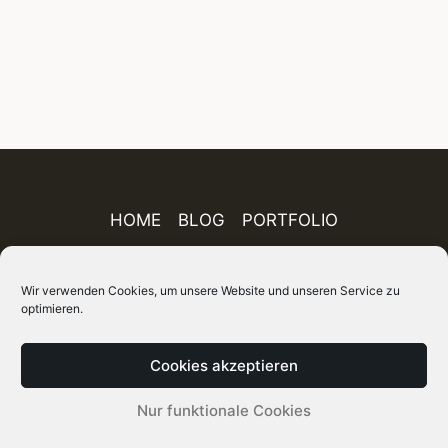
HOME
BLOG
PORTFOLIO
AUSSTELLUNGEN
PUBLIKATIONEN
Wir verwenden Cookies, um unsere Website und unseren Service zu
optimieren.
ÜBER MICH
IMPRESSUM
DATENSCHUTZ
AGB
FINEART-SHOP
SITEMAP
Cookies akzeptieren
© 2026 Holger Rüdel DGPh – Fotograf, Autor und
Nur funktionale Cookies
Kurator