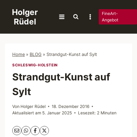
Zum
Holger
Inhalt
FineArt-
Rüdel
springen
Angebot
Home
»
BLOG
»
Strandgut-Kunst auf Sylt
SCHLESWIG-HOLSTEIN
Strandgut-Kunst auf
Sylt
Von
Holger Rüdel
18. Dezember 2016
Aktualisiert am
5. Januar 2025
Lesezeit:
2
Minuten