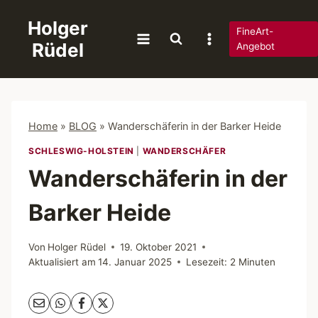
Zum
Holger
Inhalt
FineArt-
Rüdel
springen
Angebot
Home
»
BLOG
»
Wanderschäferin in der Barker Heide
SCHLESWIG-HOLSTEIN
|
WANDERSCHÄFER
Wanderschäferin in der
Barker Heide
Von
Holger Rüdel
19. Oktober 2021
Aktualisiert am
14. Januar 2025
Lesezeit:
2
Minuten