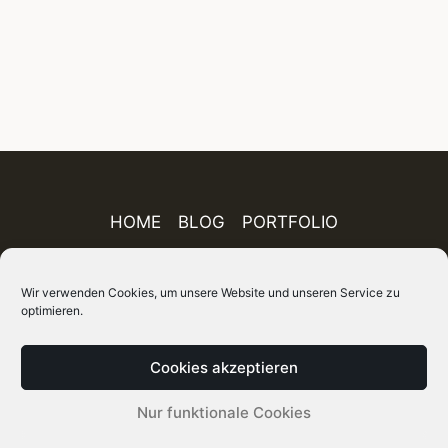
HOME
BLOG
PORTFOLIO
AUSSTELLUNGEN
PUBLIKATIONEN
Wir verwenden Cookies, um unsere Website und unseren Service zu
optimieren.
ÜBER MICH
IMPRESSUM
DATENSCHUTZ
AGB
FINEART-SHOP
SITEMAP
Cookies akzeptieren
© 2026 Holger Rüdel DGPh – Fotograf, Autor und
Nur funktionale Cookies
Kurator