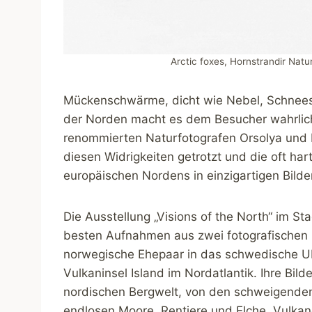
Arctic foxes, Hornstrandir Natu
Mückenschwärme, dicht wie Nebel, Schnees
der Norden macht es dem Besucher wahrlich 
renommierten Naturfotografen Orsolya und E
diesen Widrigkeiten getrotzt und die oft ha
europäischen Nordens in einzigartigen Bilde
Die Ausstellung „Visions of the North“ im 
besten Aufnahmen aus zwei fotografischen L
norwegische Ehepaar in das schwedische U
Vulkaninsel Island im Nordatlantik. Ihre Bil
nordischen Bergwelt, von den schweigenden
endlosen Moore. Rentiere und Elche, Vulka