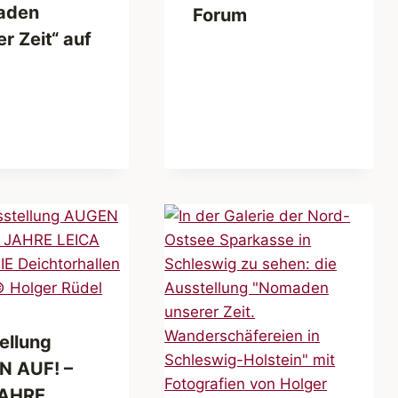
aden
Forum
r Zeit“ auf
ellung
N AUF! –
JAHRE