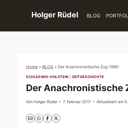
Zum
Inhalt
Holger Rüdel
BLOG
PORTFOL
springen
Home
»
BLOG
»
Der Anachronistische Zug 1980
SCHLESWIG-HOLSTEIN
|
ZEITGESCHICHTE
Der Anachronistische
Von
Holger Rüdel
7. Februar 2017
Aktualisiert am
5