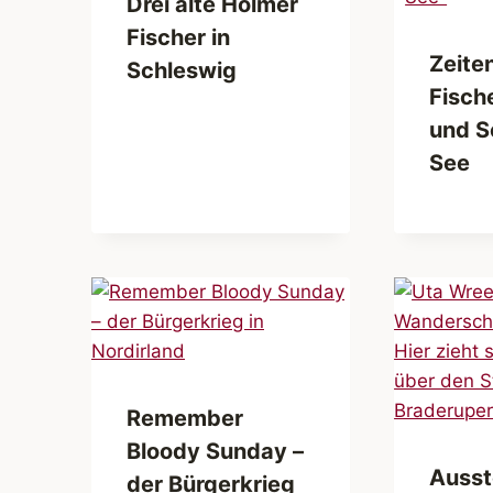
Drei alte Holmer
Fischer in
Zeite
Schleswig
Fisch
und S
See
Remember
Bloody Sunday –
Ausst
der Bürgerkrieg