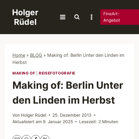
Zum
Holger
Inhalt
FineArt-
Rüdel
springen
Angebot
Home
»
BLOG
»
Making of: Berlin Unter den Linden im
Herbst
MAKING OF
|
REISEFOTOGRAFIE
Making of: Berlin Unter
den Linden im Herbst
Von
Holger Rüdel
25. Dezember 2013
Aktualisiert am
9. Januar 2025
Lesezeit:
2
Minuten