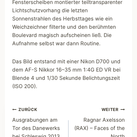
Fensterscheiben montierter teiltransparenter
Lichtschutzvorhang die letzten
Sonnenstrahlen des Herbsttages wie ein
Weichzeichner filterte und den berühmten
Boulevard magisch aufscheinen ließ. Die
Aufnahme selbst war dann Routine.
Das Bild entstand mit einer Nikon D700 und
dem AF-S Nikkor 16–35 mm 1:4G ED VR bei
Blende 4 und 1/30 Sekunde Belichtungszeit
(ISO 200).
Beitragsnavigation
ZURÜCK
WEITER
Ausgrabungen am
Ragnar Axelsson
Tor des Danewerks
(RAX) – Faces of the
bei Schleswig 2013
North