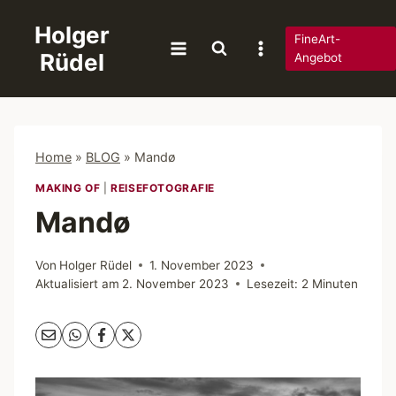
Zum
Holger
Inhalt
FineArt-
Rüdel
springen
Angebot
Home
»
BLOG
»
Mandø
MAKING OF
|
REISEFOTOGRAFIE
Mandø
Von
Holger Rüdel
1. November 2023
Aktualisiert am
2. November 2023
Lesezeit:
2
Minuten