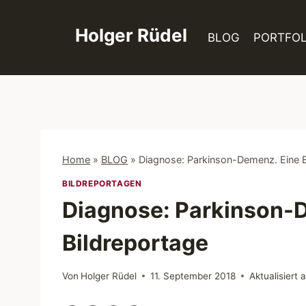
Zum
Inhalt
Holger Rüdel
BLOG
PORTFOL
springen
Home
»
BLOG
»
Diagnose: Parkinson-Demenz. Eine B
BILDREPORTAGEN
Diagnose: Parkinson-
Bildreportage
Von
Holger Rüdel
11. September 2018
Aktualisiert 