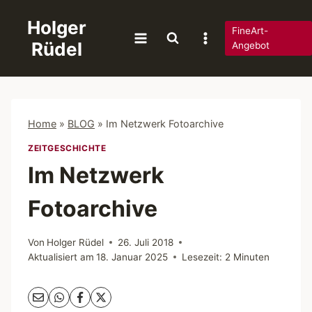
Zum
Holger
Inhalt
FineArt-
Rüdel
springen
Angebot
Home
»
BLOG
»
Im Netzwerk Fotoarchive
ZEITGESCHICHTE
Im Netzwerk
Fotoarchive
Von
Holger Rüdel
26. Juli 2018
Aktualisiert am
18. Januar 2025
Lesezeit:
2
Minuten