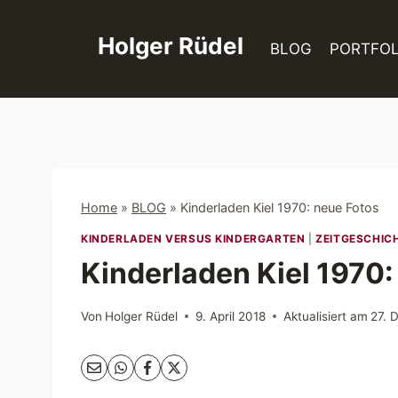
Zum
Inhalt
Holger Rüdel
BLOG
PORTFOL
springen
Home
»
BLOG
»
Kinderladen Kiel 1970: neue Fotos
KINDERLADEN VERSUS KINDERGARTEN
|
ZEITGESCHIC
Kinderladen Kiel 1970:
Von
Holger Rüdel
9. April 2018
Aktualisiert am
27. 